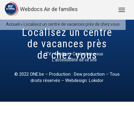
Webdocs Air de familles
Accueil
»
Localisez un centre de vacances près de chez vous
Localisez un centre
de vacances près
de chez vous
TV
Médias
Contactez-nous
L’accessibilité de ce site
© 2022
ONE.be
– Production : Dew production – Tous
droits réservés – Webdesign: Lokidor