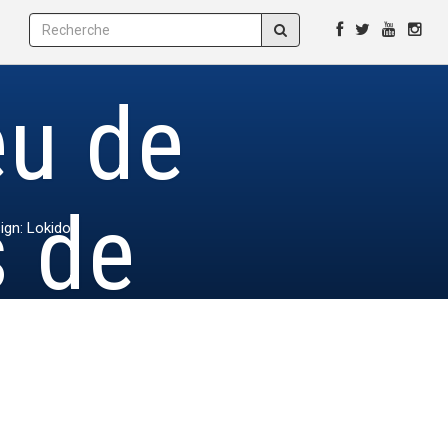
eu de
s de
ign: Lokidor