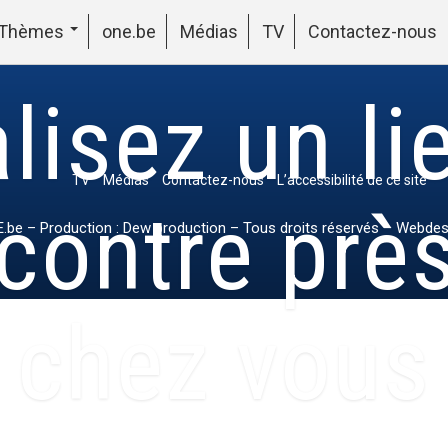
Thèmes
one.be
Médias
TV
Contactez-nous
lisez un li
TV
Médias
Contactez-nous
L’accessibilité de ce site
contre prè
.be
– Production : Dew production – Tous droits réservés – Webdes
chez vous