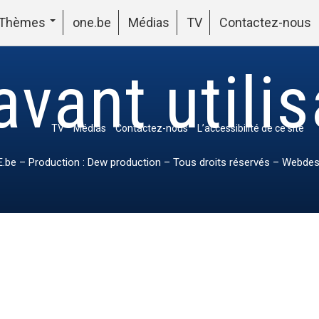
Thèmes
one.be
Médias
TV
Contactez-nous
avant utili
TV
Médias
Contactez-nous
L’accessibilité de ce site
.be
– Production : Dew production – Tous droits réservés – Webdes