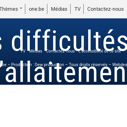
Thèmes
one.be
Médias
TV
Contactez-nous
 difficulté
TV
Médias
Contactez-nous
L’accessibilité de ce site
l’allaitemen
.be
– Production : Dew production – Tous droits réservés – Webdes