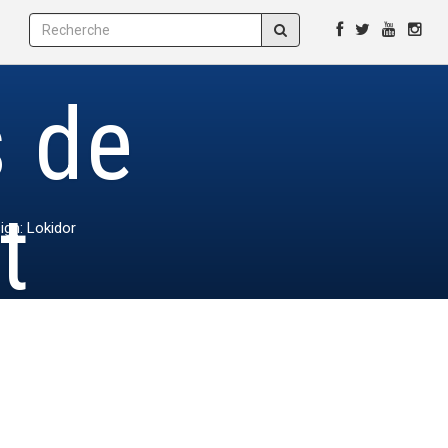
s de
t
ign: Lokidor