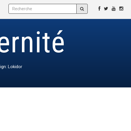
ernité
ign: Lokidor