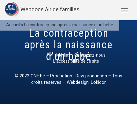
Webdocs Air de familles
Accueil
»
La contraception après la naissance d’un bébé
La contraception
après la naissance
d’un bébé
TV
Médias
Contactez-nous
L’accessibilité de ce site
© 2022
ONE.be
– Production : Dew production – Tous
droits réservés – Webdesign: Lokidor