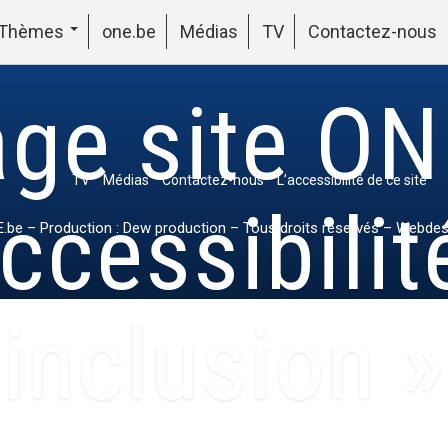
Thèmes
one.be
Médias
TV
Contactez-nous
ge site ON
TV
Médias
Contactez-nous
L’accessibilité de ce site
ccessibilit
.be
– Production : Dew production – Tous droits réservés – Webdes
inclusion »