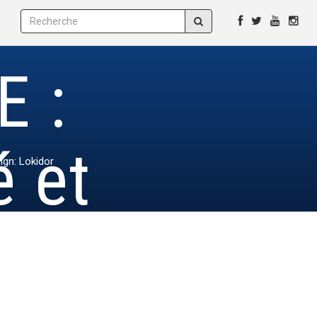
E :
é et
ign: Lokidor