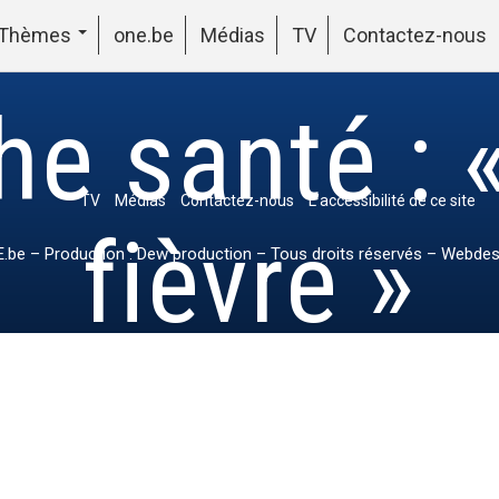
Thèmes
one.be
Médias
TV
Contactez-nous
he santé : 
TV
Médias
Contactez-nous
L’accessibilité de ce site
fièvre »
.be
– Production : Dew production – Tous droits réservés – Webdes