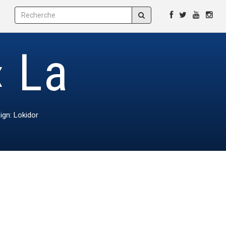
« La
ign: Lokidor