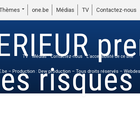
Thèmes
one.be
Médias
TV
Contactez-nous
ERIEUR pre
TV
Médias
Contactez-nous
L’accessibilité de ce site
es risques
.be
– Production : Dew production – Tous droits réservés – Webdes