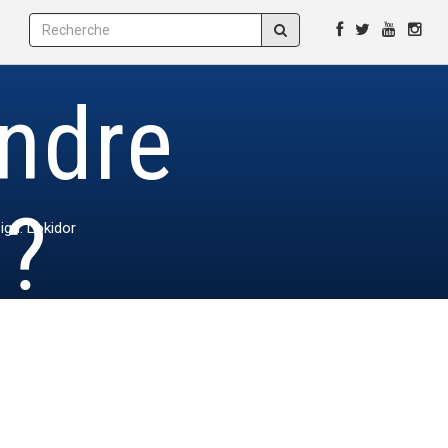
ndre
 ?
ign: Lokidor