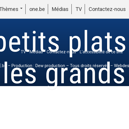
Thèmes
one.be
Médias
TV
Contactez-nous
etits plat
TV
Médias
Contactez-nous
L’accessibilité de ce site
les grands
.be
– Production : Dew production – Tous droits réservés – Webdes