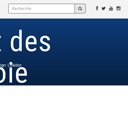
t des
oie
ign: Lokidor