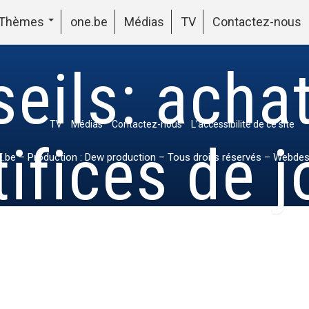
Thèmes
one.be
Médias
TV
Contactez-nous
eils: acha
TV
Médias
Contactez-nous
L’accessibilité de ce site
tifices de j
.be
– Production : Dew production – Tous droits réservés – Webdes