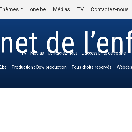
Thèmes
one.be
Médias
TV
Contactez-nous
net de l’en
TV
Médias
Contactez-nous
L’accessibilité de ce site
.be
– Production : Dew production – Tous droits réservés – Webdes