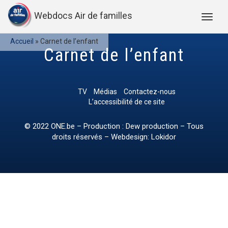
Webdocs Air de familles
Accueil
»
Carnet de l’enfant
Carnet de l’enfant
TV
Médias
Contactez-nous
L’accessibilité de ce site
© 2022
ONE.be
– Production : Dew production – Tous
droits réservés – Webdesign: Lokidor