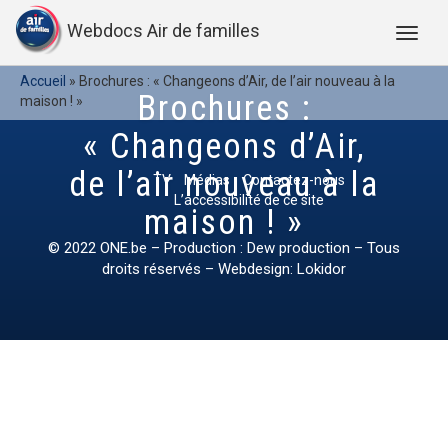
Webdocs Air de familles
Accueil
»
Brochures : « Changeons d’Air, de l’air nouveau à la
Brochures :
maison ! »
« Changeons d’Air,
de l’air nouveau à la
TV
Médias
Contactez-nous
L’accessibilité de ce site
maison ! »
© 2022
ONE.be
– Production : Dew production – Tous
droits réservés – Webdesign: Lokidor