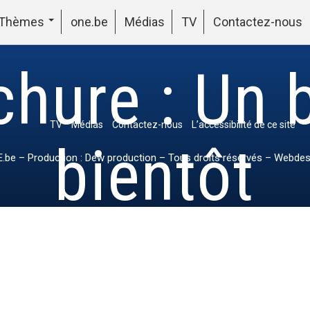
Thèmes
one.be
Médias
TV
Contactez-nous
chure : Un 
TV
Médias
Contactez-nous
L’accessibilité de ce site
bientôt
.be
– Production : Dew production – Tous droits réservés – Webdes