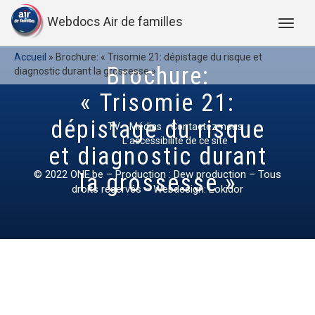
Webdocs Air de familles
Accueil
»
Brochure: « Trisomie 21: dépistage du risque et
Brochure:
diagnostic durant la grossesse »
« Trisomie 21:
dépistage du risque
TV
Médias
Contactez-nous
L’accessibilité de ce site
et diagnostic durant
© 2022
ONE.be
– Production : Dew production – Tous
la grossesse »
droits réservés – Webdesign: Lokidor