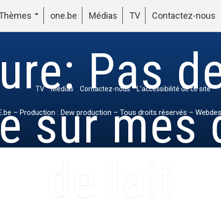
Thèmes
one.be
Médias
TV
Contactez-nous
ure: Pas de
TV
Médias
Contactez-nous
L’accessibilité de ce site
 sur mes 
.be
– Production : Dew production – Tous droits réservés – Webdes
de lait