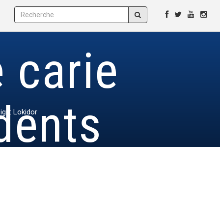
 carie
dents
ign: Lokidor