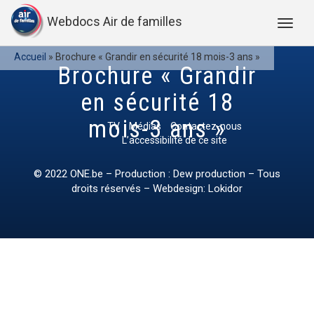
Webdocs Air de familles
Accueil
»
Brochure « Grandir en sécurité 18 mois-3 ans »
Brochure « Grandir
en sécurité 18
mois-3 ans »
TV
Médias
Contactez-nous
L’accessibilité de ce site
© 2022
ONE.be
– Production : Dew production – Tous
droits réservés – Webdesign: Lokidor