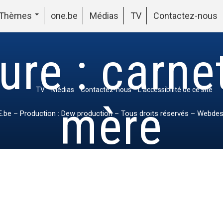
Thèmes
one.be
Médias
TV
Contactez-nous
ure : carnet
TV
Médias
Contactez-nous
L’accessibilité de ce site
mère
.be
– Production : Dew production – Tous droits réservés – Webdes