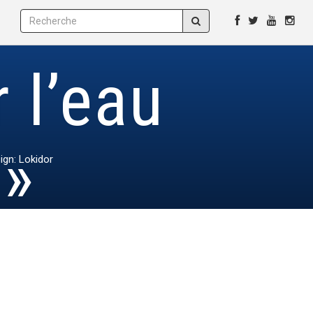
 l’eau
 »
ign: Lokidor