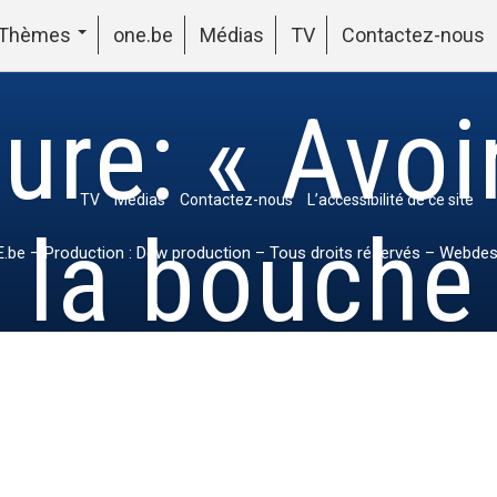
Thèmes
one.be
Médias
TV
Contactez-nous
ure: « Avoir
TV
Médias
Contactez-nous
L’accessibilité de ce site
 la bouche
.be
– Production : Dew production – Tous droits réservés – Webdes