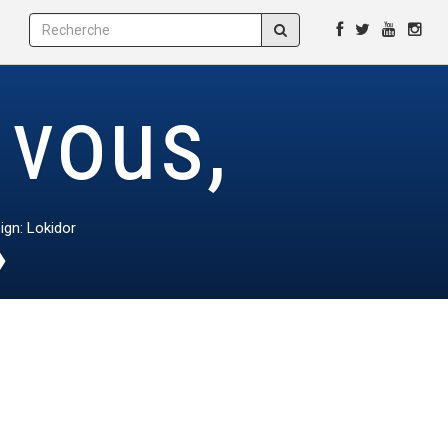
 vous,
»
ign: Lokidor