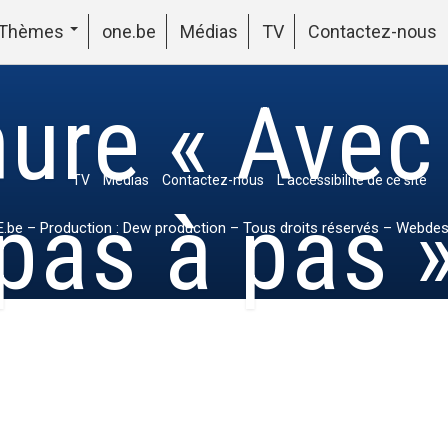
Thèmes
one.be
Médias
TV
Contactez-nous
ure « Avec
TV
Médias
Contactez-nous
L’accessibilité de ce site
pas à pas 
.be
– Production : Dew production – Tous droits réservés – Webdes