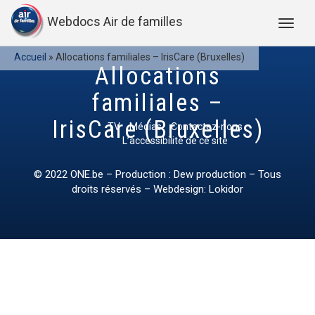
Webdocs Air de familles
Accueil
»
Allocations familiales – IrisCare (Bruxelles)
Allocations
familiales –
IrisCare (Bruxelles)
TV
Médias
Contactez-nous
L’accessibilité de ce site
© 2022
ONE.be
– Production : Dew production – Tous
droits réservés – Webdesign: Lokidor