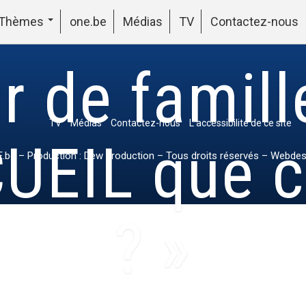
Thèmes
one.be
Médias
TV
Contactez-nous
ir de famill
TV
Médias
Contactez-nous
L’accessibilité de ce site
UEIL que c
.be
– Production : Dew production – Tous droits réservés – Webdes
? »