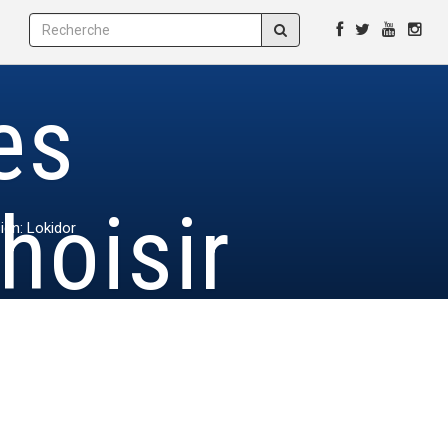
es
hoisir
ign: Lokidor