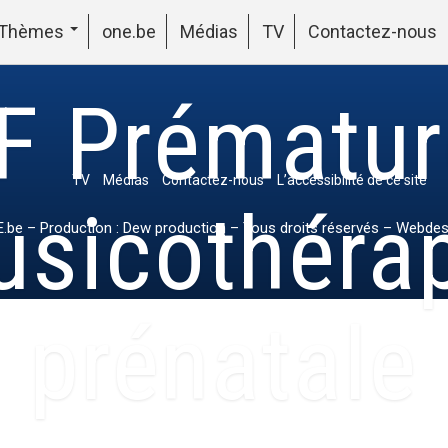
Thèmes
one.be
Médias
TV
Contactez-nous
F Prématur
TV
Médias
Contactez-nous
L’accessibilité de ce site
sicothéra
.be
– Production : Dew production – Tous droits réservés – Webdes
prénatale