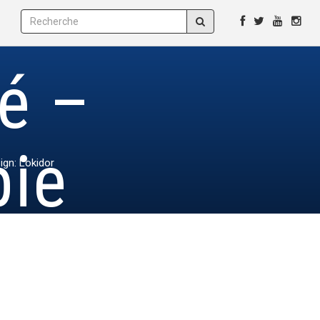
é –
pie
ign: Lokidor