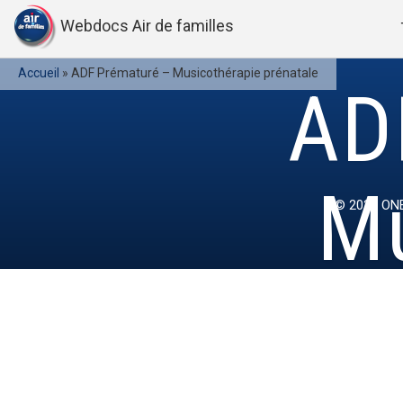
Webdocs Air de familles
Accueil
»
ADF Prématuré – Musicothérapie prénatale
AD
Mu
© 2022
ONE