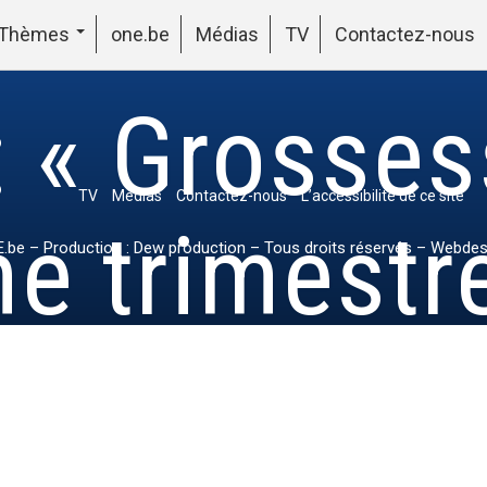
Thèmes
one.be
Médias
TV
Contactez-nous
 « Grosses
TV
Médias
Contactez-nous
L’accessibilité de ce site
e trimestre
.be
– Production : Dew production – Tous droits réservés – Webdes