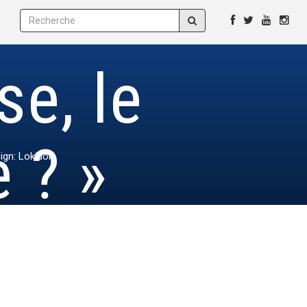
se, le
 ? »
ign: Lokidor