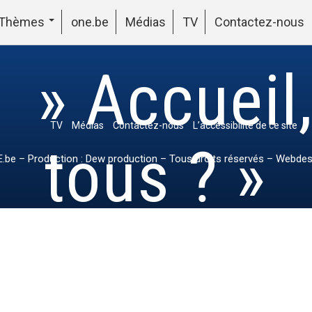
Thèmes
one.be
Médias
TV
Contactez-nous
 » Accueil
TV
Médias
Contactez-nous
L’accessibilité de ce site
tous ? »
.be
– Production : Dew production – Tous droits réservés – Webdes