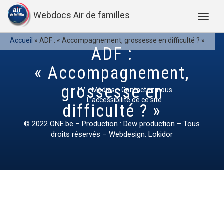
Webdocs Air de familles
Accueil
»
ADF : « Accompagnement, grossesse en difficulté ? »
ADF :
« Accompagnement,
grossesse en
TV
Médias
Contactez-nous
L’accessibilité de ce site
difficulté ? »
© 2022
ONE.be
– Production : Dew production – Tous
droits réservés – Webdesign: Lokidor