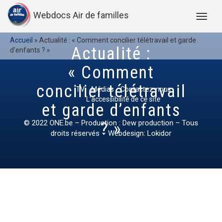
Webdocs Air de familles
Accueil
»
Actualité : « Comment concilier télétravail et garde
Actualité :
d’enfants ? »
« Comment
concilier télétravail
TV
Médias
Contactez-nous
L’accessibilité de ce site
et garde d’enfants
© 2022
ONE.be
– Production : Dew production – Tous
? »
droits réservés – Webdesign: Lokidor