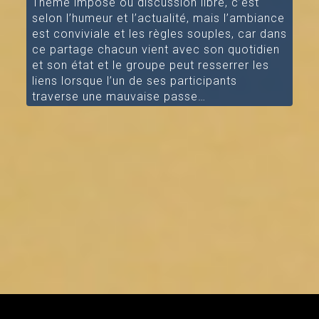
Thème imposé ou discussion libre, c’est
selon l’humeur et l’actualité, mais l’ambiance
est conviviale et les règles souples, car dans
ce partage chacun vient avec son quotidien
et son état et le groupe peut resserrer les
liens lorsque l’un de ses participants
traverse une mauvaise passe…
[/aesop_content]