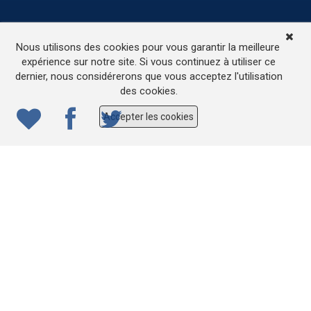
TV
Médias
Contactez-nous
Nous utilisons des cookies pour vous garantir la meilleure
L’accessibilité de ce site
expérience sur notre site. Si vous continuez à utiliser ce
dernier, nous considérerons que vous acceptez l'utilisation
© 2022
ONE.be
– Production : Dew production – Tous
des cookies.
droits réservés – Webdesign: Lokidor
Accepter les cookies