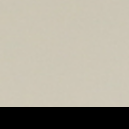
[/aesop_content]