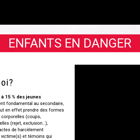
ENFANTS EN DANGER
uoi?
8 à 15 % des jeunes
nt fondamental au secondaire,
 peut en effet prendre des formes
, corporelles (coups,
lles (rejet, exclusion…),
 actes de harcèlement
, victime(s) et témoins qui