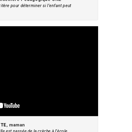
ritère pour déterminer si l’enfant peut
TTE
, maman
le est passée de la crèche à l’ècole.