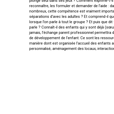
plongé seul dans ses jeux ? Comment exprime-t-il s
reconnaître, les formuler et demander de l’aide : d
nombreux, cette compétence est vraiment importa
séparations d’avec les adultes ? Et comprend-il que
lorsque l’on parle à tout le groupe ? Et puis que dit –
parle ? Connaît-il des enfants qui y sont déjà (sœ
jamais, l’échange parent professionnel permettra d’
de développement de l’enfant. Ce sont les ressourc
manière dont est organisée l’accueil des enfants au
personnalisé, aménagement des locaux, interactions