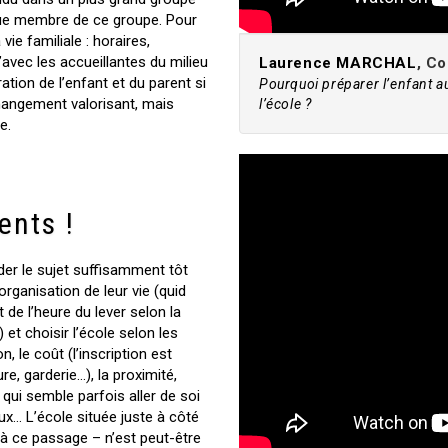
t que membre de ce groupe. Pour
vie familiale : horaires,
d’avec les accueillantes du milieu
Laurence MARCHAL
, C
ation de l’enfant et du parent si
Pourquoi préparer l’enfant a
changement valorisant, mais
l’école ?
e.
ents !
rder le sujet suffisamment tôt
organisation de leur vie (quid
de l’heure du lever selon la
 et choisir l’école selon les
, le coût (l’inscription est
ure, garderie…), la proximité,
 qui semble parfois aller de soi
x… L’école située juste à côté
t à ce passage – n’est peut-être