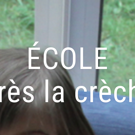
ÉCOLE
rès la crèc