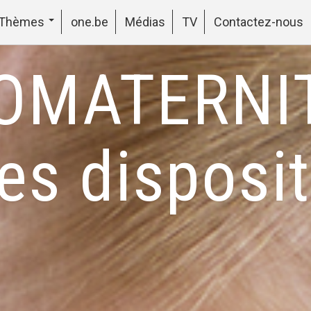
Thèmes
one.be
Médias
TV
Contactez-nous
OMATERNI
es disposi