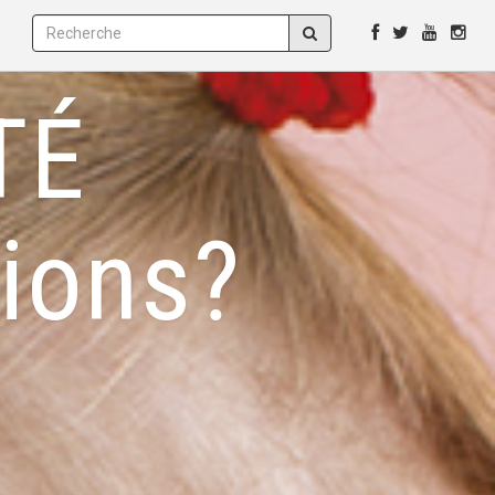
TÉ
tions?