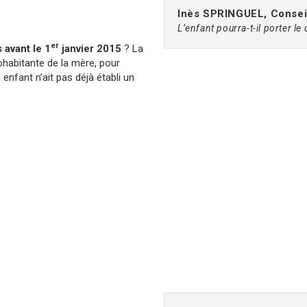
Inès SPRINGUEL, Conseil
L’enfant pourra-t-il porter l
er
 avant le 1
janvier 2015
? La
ohabitante de la mère, pour
enfant n’ait pas déjà établi un