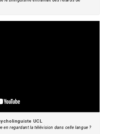
e le bilinguisme entrainait des retards de
sycholinguiste UCL
 en regardant la télévision dans celle langue ?