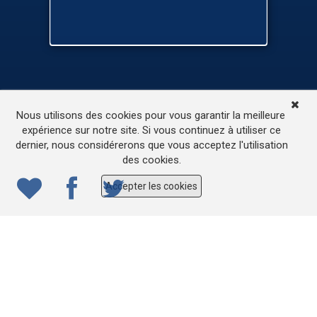
TV
Médias
Contactez-nous
Nous utilisons des cookies pour vous garantir la meilleure
L’accessibilité de ce site
expérience sur notre site. Si vous continuez à utiliser ce
dernier, nous considérerons que vous acceptez l'utilisation
© 2022
ONE.be
– Production : Dew production – Tous
des cookies.
droits réservés – Webdesign: Lokidor
Accepter les cookies