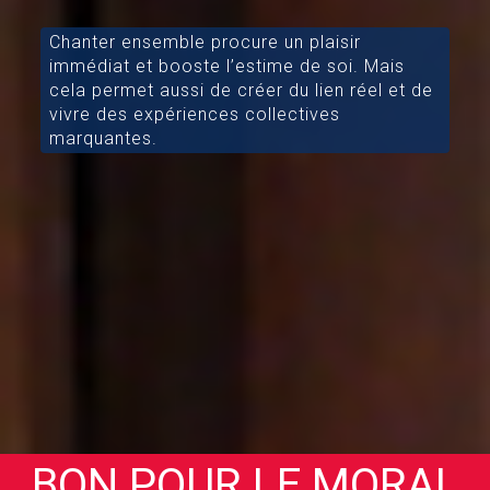
Chanter ensemble procure un plaisir
immédiat et booste l’estime de soi. Mais
cela permet aussi de créer du lien réel et de
vivre des expériences collectives
marquantes.
BON POUR LE MORAL