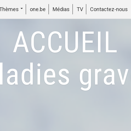
Thèmes
one.be
Médias
TV
Contactez-nous
ACCUEIL
adies gra