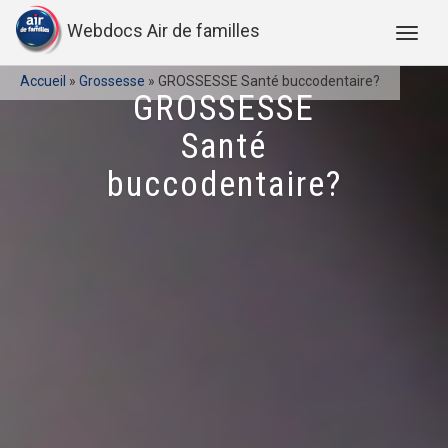
Webdocs Air de familles
Accueil
»
Grossesse
»
GROSSESSE Santé buccodentaire?
GROSSESSE
Santé
buccodentaire?