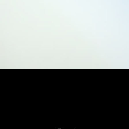
[/aesop_content]