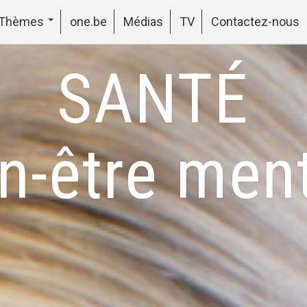
Thèmes
one.be
Médias
TV
Contactez-nous
SANTÉ
n-être men