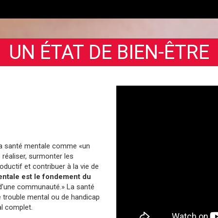
UN ÉTAT DE BIEN-ÊTRE
t la santé mentale comme «un
 réaliser, surmonter les
oductif et contribuer à la vie de
entale est le fondement du
 d’une communauté.» La santé
e trouble mental ou de handicap
al complet.