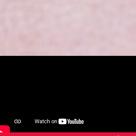
[/aesop_content]