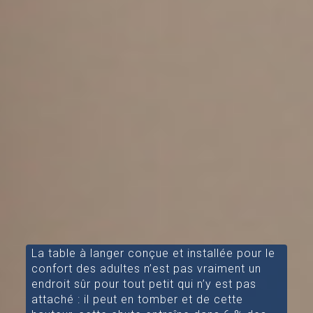
La table à langer conçue et installée pour le
confort des adultes n’est pas vraiment un
endroit sûr pour tout petit qui n’y est pas
attaché : il peut en tomber et de cette