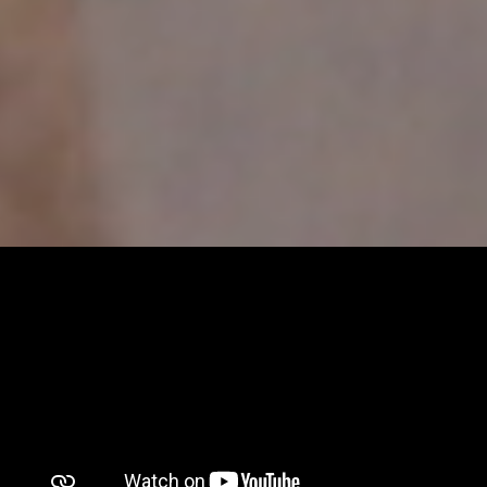
[/aesop_content]