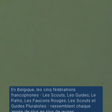
En Belgique, les cinq fédérations
francophones - Les Scouts, Les Guides, Le
Patro, Les Faucons Rouges, Les Scouts et
Guides Pluralistes - rassemblent chaque
année de plus en plus de jeunes.