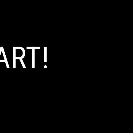
’ART!