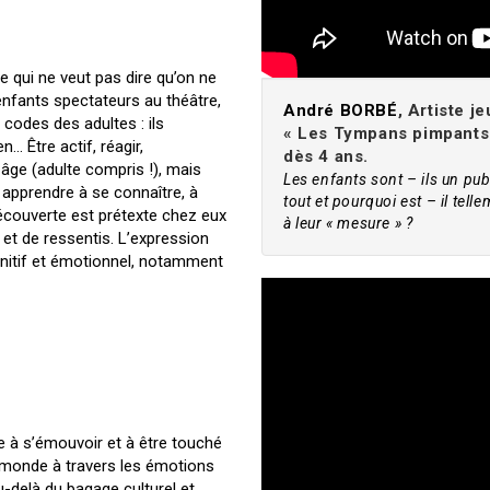
e qui ne veut pas dire qu’on ne
nfants spectateurs au théâtre,
André BORBÉ
, Artiste 
codes des adultes : ils
« Les Tympans pimpants 
n… Être actif, réagir,
dès 4 ans.
t âge (adulte compris !), mais
Les enfants sont – ils un pub
i apprendre à se connaître, à
tout et pourquoi est – il tel
découverte est prétexte chez eux
à leur « mesure » ?
 et de ressentis. L’expression
gnitif et émotionnel, notamment
e à s’émouvoir et à être touché
e monde à travers les émotions
u-delà du bagage culturel et