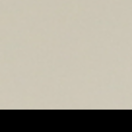
[/aesop_content]